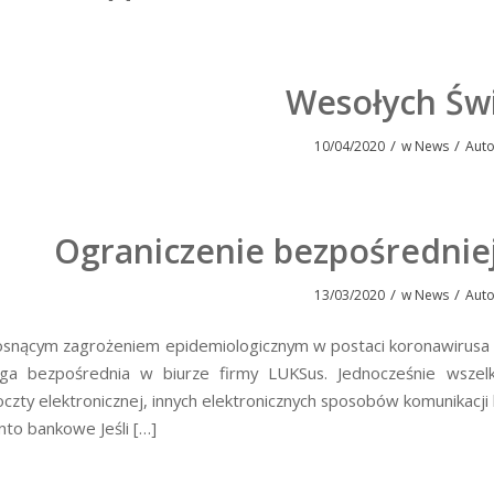
Wesołych Świ
/
/
10/04/2020
w
News
Aut
Ograniczenie bezpośredniej
/
/
13/03/2020
w
News
Aut
osnącym zagrożeniem epidemiologicznym w postaci koronawirusa 
uga bezpośrednia w biurze firmy LUKSus. Jednocześnie wszel
oczty elektronicznej, innych elektronicznych sposobów komunikacji
nto bankowe Jeśli […]