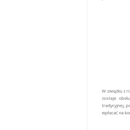
W związku z r
zostaje obsł
tradycyjnej, p
wpłacać na ko