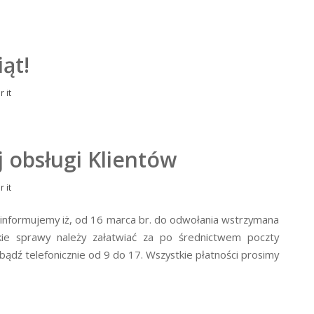
ąt!
or
it
 obsługi Klientów
or
it
informujemy iż, od 16 marca br. do odwołania wstrzymana
kie sprawy należy załatwiać za po średnictwem poczty
 bądź telefonicznie od 9 do 17. Wszystkie płatności prosimy