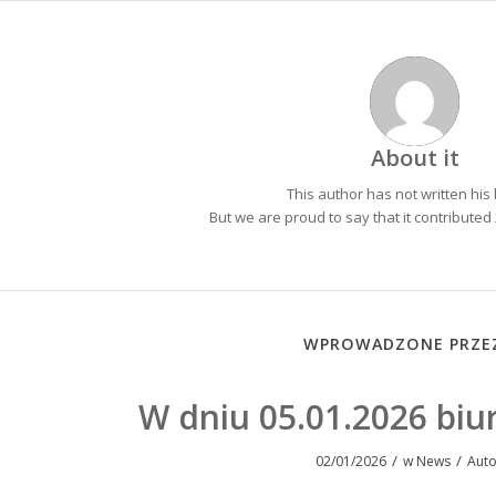
About
it
This author has not written his 
But we are proud to say that
it
contributed 
WPROWADZONE PRZEZ
W dniu 05.01.2026 biu
/
/
02/01/2026
w
News
Aut