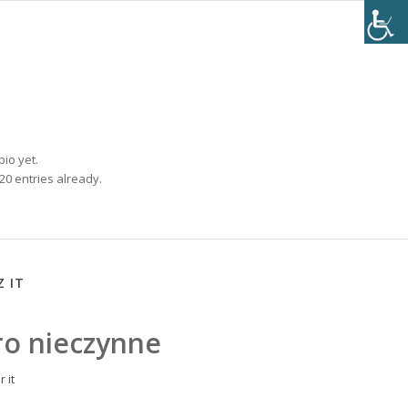
bio yet.
20 entries already.
 IT
ro nieczynne
or
it