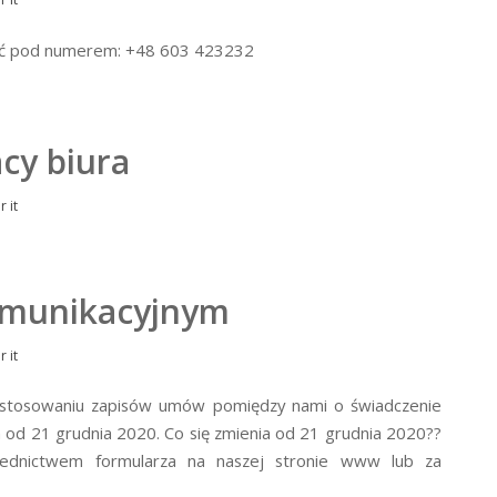
ować pod numerem: +48 603 423232
cy biura
or
it
omunikacyjnym
or
it
 dostosowaniu zapisów umów pomiędzy nami o świadczenie
 od 21 grudnia 2020. Co się zmienia od 21 grudnia 2020??
ednictwem formularza na naszej stronie www lub za