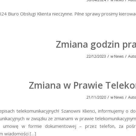
024 Biuro Obsługi Klienta nieczynne. Pilne sprawy prosimy kier
Zmiana godzin pra
/
/
22/12/2023
w
News
Aut
Zmiana w Prawie Telek
/
/
21/11/2020
w
News
Aut
episach telekomunikacyjnych! Szanowni Klienci, informujemy o
unikacyjnych w związku ze zmianami w prawie telekomunikacyjnym
łeś umowę w formie dokumentowej – przez telefon, za pośr
m wiadomości […]